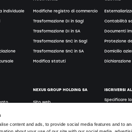
a individuale
Modifiche registro di commercio
Esternaliarizz
l
Trasformazione DI in Sagl
Contabilità sa
Trasformazione DI in SA
Documenti im
Trasformazione SnC in Sagl
Protezione de
ciazione
Trasformazione SnC in SA
Domicilio azi
cursale
Modifica statuti
Dichiarazione 
NEXUS GROUP HOLDING SA
ISCRIVERSI A
Specificare l
ento
Sito web
Tedesco
Posti vacanti
s
ise content and ads, to provide social media features and to an
rmation about your use of our site with our social media, advertis