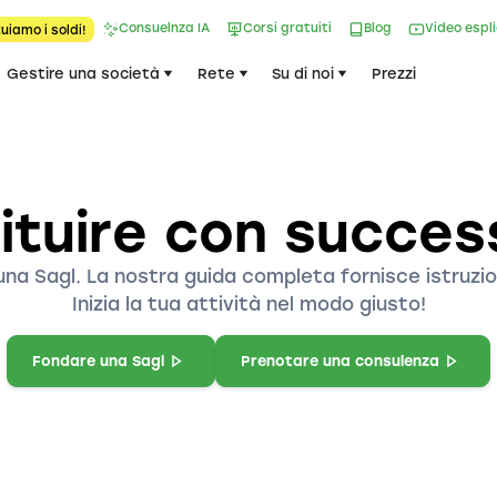
Consuelnza IA
Corsi gratuiti
Blog
Video espl
uiamo i soldi!
Gestire una società
Rete
Su di noi
Prezzi
tuire con succes
a Sagl. La nostra guida completa fornisce istruzio
Inizia la tua attività nel modo giusto!
Fondare una Sagl
Prenotare una consulenza