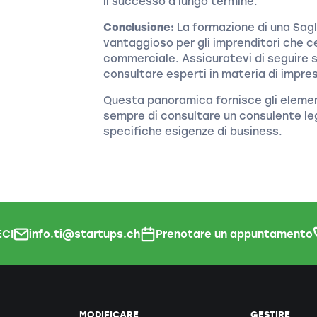
il successo a lungo termine.
Conclusione:
La formazione di una Sagl
vantaggioso per gli imprenditori che c
commerciale. Assicuratevi di seguire 
consultare esperti in materia di impres
Questa panoramica fornisce gli element
sempre di consultare un consulente leg
specifiche esigenze di business.
CI
info.ti@startups.ch
Prenotare un appuntamento
MODIFICARE
GESTIRE