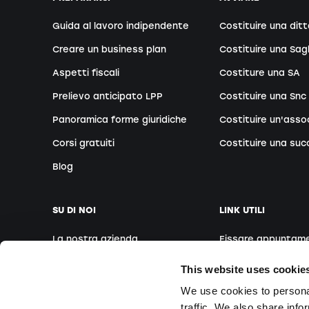
Guida al lavoro indipendente
Costituire una ditt
Creare un business plan
Costituire una Sag
Aspetti fiscali
Costiture una SA
Prelievo anticipato LPP
Costituire una Snc
Panoramica forme giuridiche
Costituire un'asso
Corsi gratuiti
Costituire una suc
Blog
SU DI NOI
LINK UTILI
La nostra azienda
Fissare appuntam
Il nostro team
Fondatori esteri
This website uses cookie
Le nostre sedi
Webinar gratuiti
We use cookies to personal
traffic. We also share info
Media
Corsi in sede