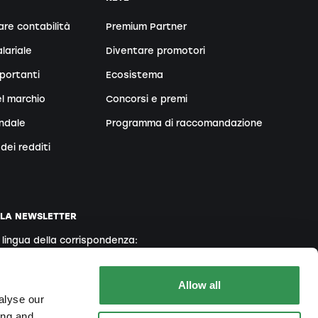
are contabilità
Premium Partner
lariale
Diventare promotori
portanti
Ecosistema
l marchio
Concorsi e premi
endale
Programma di raccomandazione
dei redditi
LLA NEWSLETTER
a lingua della corrispondenza:
Inglese
Francese
Italiano
Allow all
alyse our
ing and