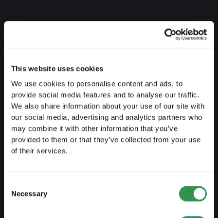
SE PRÉPARER
Guide de l'indépendance
This website uses cookies
Créer business plan
We use cookies to personalise content and ads, to
Aspects fiscaux
provide social media features and to analyse our traffic.
We also share information about your use of our site with
Retrait caisse pension
our social media, advertising and analytics partners who
Aperçu formes juridiques
may combine it with other information that you’ve
provided to them or that they’ve collected from your use
Cours
of their services.
Blog
Consent
CRÉER UNE ENTREPRISE
Necessary
Selection
Créer raison individuelle