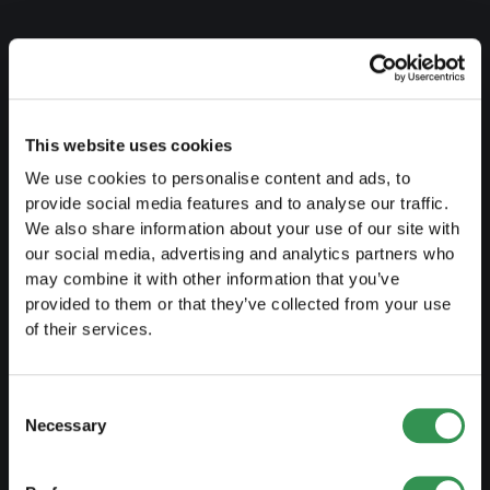
VORBEREITEN
Leitfaden Selbstständigkeit
This website uses cookies
Businessplan erstellen
We use cookies to personalise content and ads, to
Steuerliche Aspekte
provide social media features and to analyse our traffic.
We also share information about your use of our site with
Vorbezug Pensionskasse
our social media, advertising and analytics partners who
may combine it with other information that you’ve
Übersicht Rechtsformen
provided to them or that they’ve collected from your use
Kurse
of their services.
Blog
Consent
Necessary
Selection
GRÜNDEN
Einzelfirma gründen