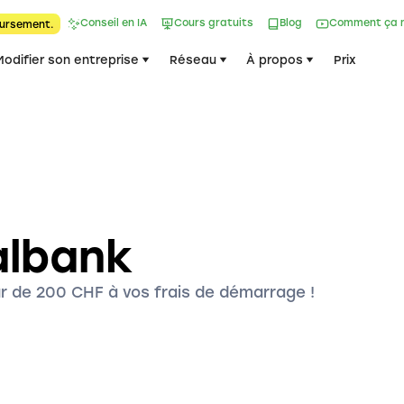
Conseil en IA
Cours gratuits
Blog
Comment ça 
ursement.
Modifier son entreprise
Réseau
À propos
Prix
albank
r de 200 CHF à vos frais de démarrage !