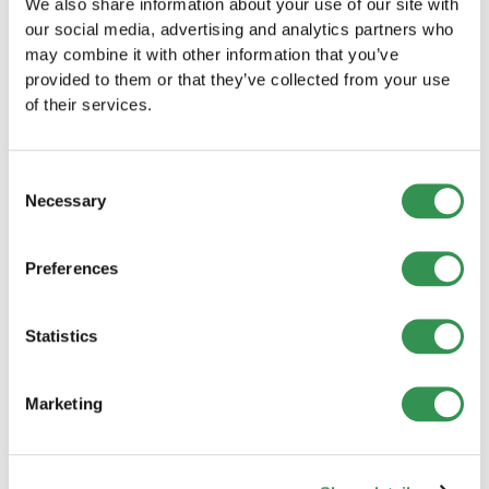
We also share information about your use of our site with
Wir verstehen, dass viele angehende
our social media, advertising and analytics partners who
Firmengründer:innen sicherstellen möchten,
may combine it with other information that you’ve
provided to them or that they’ve collected from your use
dass sie bei der Firmengründung nichts
of their services.
übersehen. Zögern Sie daher nicht, uns zu
kontaktieren bevor Sie Ihre Firma gründen.
Consent
Termin buchen
Necessary
Selection
Preferences
Statistics
Marketing