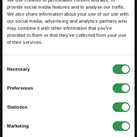
We use cookies to personalise content and ads, to
Transformer RI en SA
provide social media features and to analyse our traffic.
Transformer SNC en Sàrl
We also share information about your use of our site with
our social media, advertising and analytics partners who
Transformer SNC en SA
may combine it with other information that you’ve
provided to them or that they’ve collected from your use
Modifier statuts
of their services.
GÉRER UNE ENTREPRISE
Consent
Necessary
Externaliser sa comptabilité
Selection
Externaliser sa comptabilité salariale
Preferences
Contrats et documents
Protéger une marque
Statistics
Domicile d'entreprise
Déclaration d'impôts
Marketing