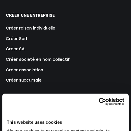
CRÉER UNE ENTREPRISE
Créer raison individuelle
Créer Sàrl
Créer SA
Créer société en nom collectif
Créer association
Créer succursale
MODIFIER UNE ENTREPRISE
Modifier inscription au RC
This website uses cookies
Transformer RI en Sàrl