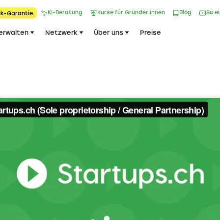
KI-Beratung
Kurse für Gründer:innen
Blog
So e
k-Garantie​
erwalten
Netzwerk
Über uns
Preise