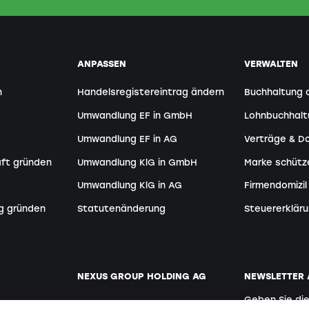
ANPASSEN
VERWALTEN
n
Handelsregistereintrag ändern
Buchhaltung 
Umwandlung EF in GmbH
Lohnbuchhal
Umwandlung EF in AG
Verträge & 
aft gründen
Umwandlung KlG in GmbH
Marke schütz
Umwandlung KlG in AG
Firmendomizil
g gründen
Statutenänderung
Steuererkläru
NEXUS GROUP HOLDING AG
NEWSLETTER
Geben Sie di
Webseite