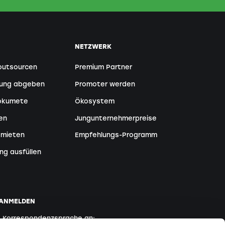
NETZWERK
outsourcen
Premium Partner
tung abgeben
Promoter werden
Dokumete
Ökosystem
en
Jungunternehmerpreise
 mieten
Empfehlungs-Programm
ng ausfüllen
 ANMELDEN
e Korrespondenzsprache an: