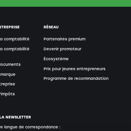
NTREPRISE
RÉSEAU
sa comptabilité
Partenaires premium
sa comptabilité
Devenir promoteur
Écosystème
 documents
Prix pour jeunes entrepreneurs
 marque
Programme de recommandation
treprise
d'impôts
 LA NEWSLETTER
re langue de correspondance :