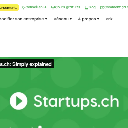
Conseil en IA
Cours gratuits
Blog
Comment ça 
ursement.
Modifier son entreprise
Réseau
À propos
Prix