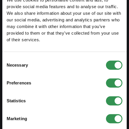
We use cookies to personalise content and ads, to
Trasformazione DI in SA
provide social media features and to analyse our traffic.
Trasformazione SnC in Sagl
We also share information about your use of our site with
our social media, advertising and analytics partners who
Trasformazione SnC in SA
may combine it with other information that you’ve
provided to them or that they’ve collected from your use
Modifica statuti
of their services.
GESTIRE
Consent
Necessary
Esternaliarizzare contabilità
Selection
Contabilità salariale
Preferences
Documenti importanti
Protezione del marchio
Statistics
Domicilio aziendale
Dichiarazione dei redditi
Marketing