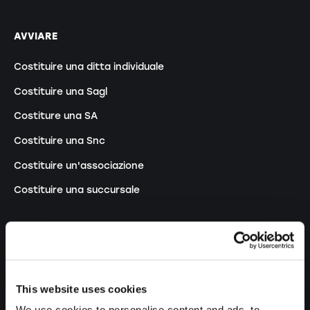
AVVIARE
Costituire una ditta individuale
Costituire una Sagl
Costiture una SA
Costituire una Snc
Costituire un'associazione
Costituire una succursale
MODIFICARE
Modifiche registro di commercio
This website uses cookies
Trasformazione DI in Sagl