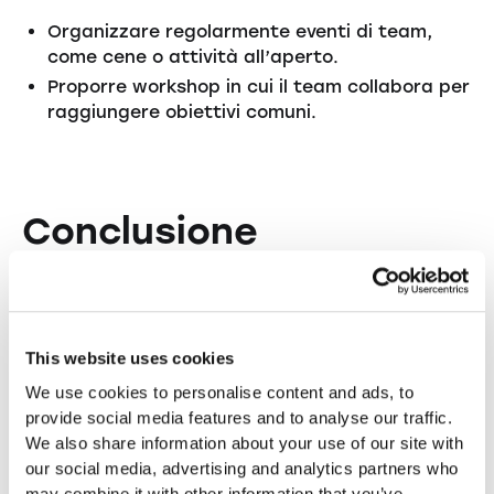
Organizzare regolarmente eventi di team,
come cene o attività all’aperto.
Proporre workshop in cui il team collabora per
raggiungere obiettivi comuni.
Conclusione
La motivazione e la fidelizzazione dei dipendenti
sono elementi essenziali per il successo di una
startup. Promuovendo una cultura aziendale
This website uses cookies
positiva, offrendo opportunità di sviluppo e
incentivando lo spirito di squadra, le startup
We use cookies to personalise content and ads, to
possono non solo attrarre i migliori talenti, ma
provide social media features and to analyse our traffic.
anche trattenerli nel lungo termine. Un team
We also share information about your use of our site with
motivato è la chiave per una crescita sostenibile
our social media, advertising and analytics partners who
e un successo duraturo.
may combine it with other information that you’ve