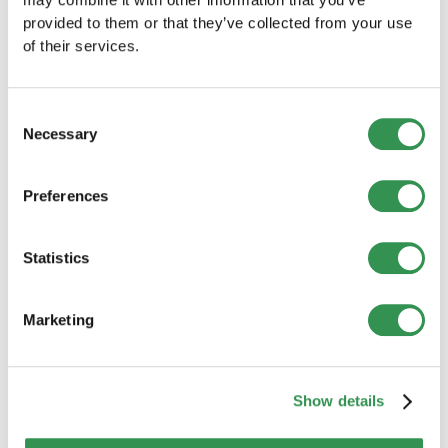
provided to them or that they’ve collected from your use
of their services.
Employer Branding: Come diventare un datore di
Consent
lavoro attrattivo
Necessary
Selection
Gestione delle risorse umane per le start-up
Preferences
Costituire una società in Svizzera: guida completa
Statistics
Marketing
Altri articoli del blog
Show details
Approfondimenti, storie di successo ispirate e