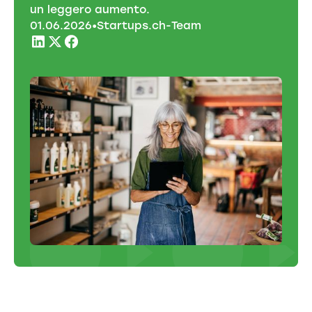
un leggero aumento.
01
.
06
.
2026
•
Startups.ch-Team