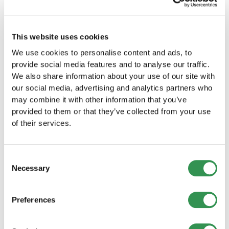
e contribuisce in modo significativo
all’andamento complessivamente più debole a
livello nazionale.
This website uses cookies
Ticino stabile
We use cookies to personalise content and ads, to
provide social media features and to analyse our traffic.
We also share information about your use of our site with
In Ticino, a maggio sono state fondate 191
our social media, advertising and analytics partners who
imprese. Il risultato corrisponde esattamente al
may combine it with other information that you’ve
valore dell’anno precedente. Il Ticino è quindi una
provided to them or that they’ve collected from your use
delle poche regioni che sono riuscite a
of their services.
mantenere il proprio livello.
Conclusione
Consent
Necessary
Selection
Il mese di maggio 2026 si è rivelato più debole
Preferences
rispetto allo stesso mese dell’anno precedente
per il panorama delle start-up in Svizzera.
Mentre la maggior parte delle regioni registra un