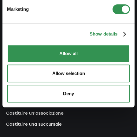
Prelievo anticipato LPP
Marketing
Panoramica forme giuridiche
Corsi gratuiti
Show details
Blog
Allow all
AVVIARE
Costituire una ditta individuale
Allow selection
Costituire una Sagl
Costiture una SA
Deny
Costituire una Snc
Costituire un'associazione
Costituire una succursale