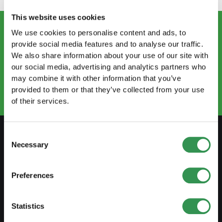
This website uses cookies
We use cookies to personalise content and ads, to
provide social media features and to analyse our traffic.
CONTATTATECI
We also share information about your use of our site with
info.ti@startups.ch
our social media, advertising and analytics partners who
Prenotare un appuntamento
may combine it with other information that you’ve
+41 91 922 81 32
provided to them or that they’ve collected from your use
of their services.
Consent
Necessary
Selection
PREPARARSI
Guida al lavoro indipendente
Preferences
Creare un business plan
Statistics
Aspetti fiscali