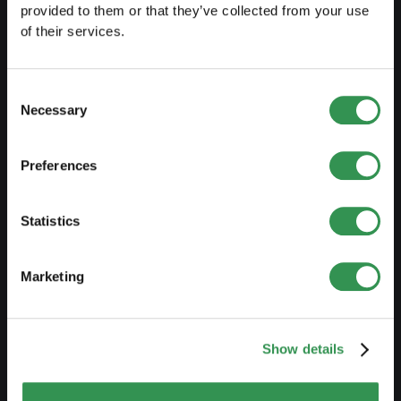
provided to them or that they’ve collected from your use
Guida al lavoro indipendente
of their services.
Creare un business plan
Aspetti fiscali
Consent
Prelievo anticipato LPP
Necessary
Selection
Panoramica forme giuridiche
Preferences
Corsi gratuiti
Blog
Statistics
AVVIARE
Marketing
Costituire una ditta individuale
Costituire una Sagl
Show details
Costiture una SA
Costituire una Snc