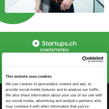
CONTATTATECI
info.ti@startups.ch
Prenotare un appuntamento
+41 91 922 81 32
This website uses cookies
We use cookies to personalise content and ads, to
provide social media features and to analyse our traffic.
We also share information about your use of our site with
our social media, advertising and analytics partners who
PREPARARSI
may combine it with other information that you’ve