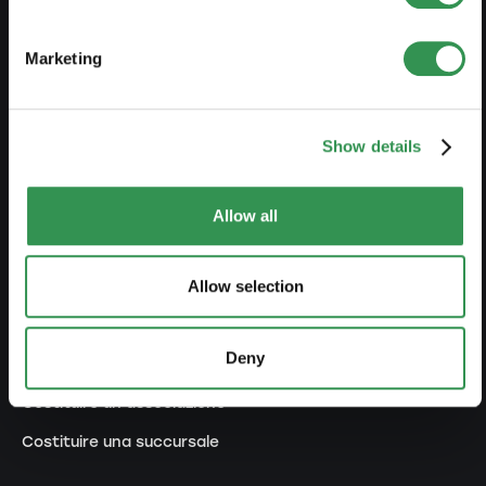
Prelievo anticipato LPP
Panoramica forme giuridiche
Marketing
Corsi gratuiti
Blog
Show details
AVVIARE
Allow all
Costituire una ditta individuale
Allow selection
Costituire una Sagl
Costiture una SA
Deny
Costituire una Snc
Costituire un'associazione
Costituire una succursale