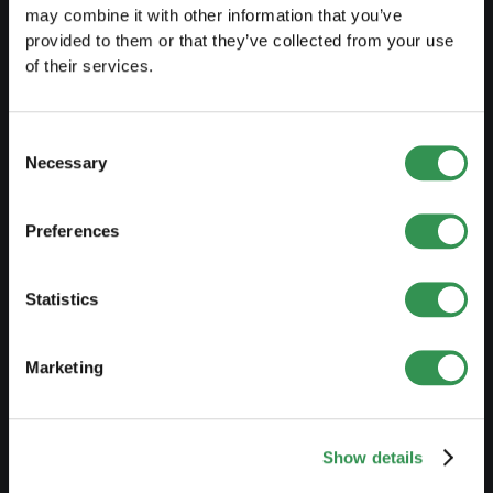
may combine it with other information that you’ve
PREPARARSI
provided to them or that they’ve collected from your use
of their services.
Guida al lavoro indipendente
Creare un business plan
Consent
Aspetti fiscali
Necessary
Selection
Prelievo anticipato LPP
Panoramica forme giuridiche
Preferences
Corsi gratuiti
Statistics
Blog
Marketing
AVVIARE
Costituire una ditta individuale
Show details
Costituire una Sagl