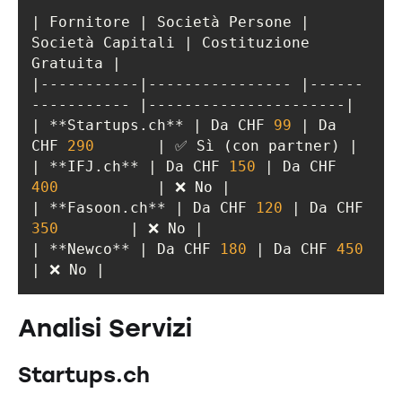
| Fornitore | Società Persone | 
Società Capitali | Costituzione 
|-----------|---------------- |------
| **Startups.ch** | Da CHF 
99
 | Da 
CHF 
290
| **IFJ.ch** | Da CHF 
150
 | Da CHF 
400
| **Fasoon.ch** | Da CHF 
120
 | Da CHF 
350
| **Newco** | Da CHF 
180
 | Da CHF 
450
| ❌ No |
Analisi Servizi
Startups.ch