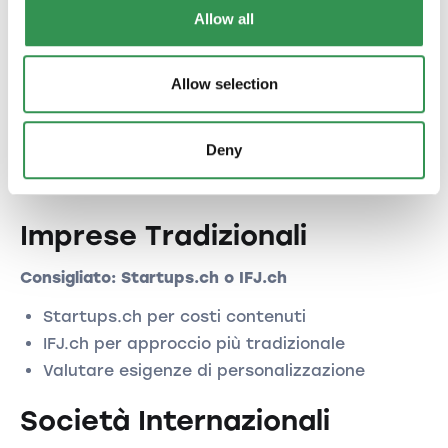
Startup Tecnologiche
Allow all
Consigliato: Startups.ch
Allow selection
Processo digitale rapido
Costi ottimizzati per budget limitati
Deny
Servizi bancari specializzati per tech
Network di investitori e acceleratori
Imprese Tradizionali
Consigliato: Startups.ch o IFJ.ch
Startups.ch per costi contenuti
IFJ.ch per approccio più tradizionale
Valutare esigenze di personalizzazione
Società Internazionali