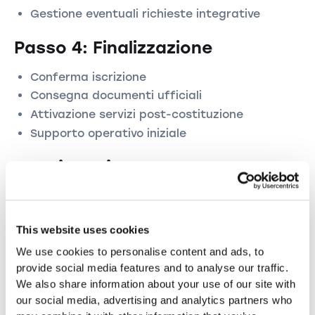
Gestione eventuali richieste integrative
Passo 4: Finalizzazione
Conferma iscrizione
Consegna documenti ufficiali
Attivazione servizi post-costituzione
Supporto operativo iniziale
Testimonianze e Case
Studies
Feedback Clienti
This website uses cookies
Startups.ch
We use cookies to personalise content and ads, to
provide social media features and to analyse our traffic.
Imprenditore Settore IT
We also share information about your use of our site with
our social media, advertising and analytics partners who
"Grazie a Startups.ch ho potuto costituire la mia