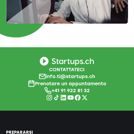
CONTATTATECI
info.ti@startups.ch
Prenotare un appuntamento
+41 91 922 81 32
PREPARARSI