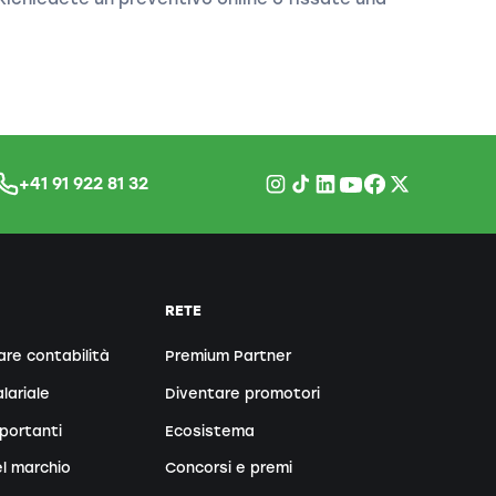
+41 91 922 81 32
RETE
are contabilità
Premium Partner
lariale
Diventare promotori
portanti
Ecosistema
l marchio
Concorsi e premi