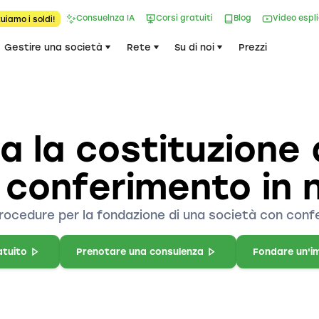
Consuelnza IA
Corsi gratuiti
Blog
Video espl
uiamo i soldi!
Gestire una società
Rete
Su di noi
Prezzi
 la costituzione 
 conferimento in 
 procedure per la fondazione di una società con confe
atuito
Prenotare una consulenza
Fondare un'i