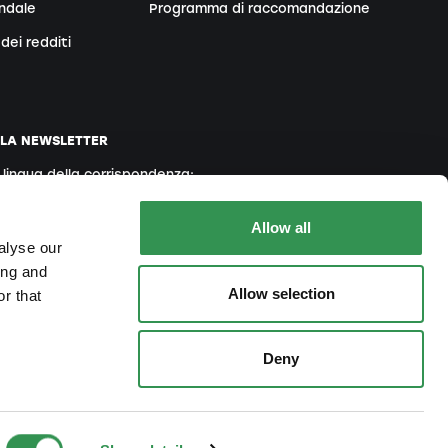
endale
Programma di raccomandazione
dei redditi
LLA NEWSLETTER
a lingua della corrispondenza:
Inglese
Francese
Italiano
Allow all
alyse our
ing and
Allow selection
 accetta la nostra
Informativa sulla Privacy
r that
Deny
raperfekt
.
Imprint
Informativa sulla privacy
GTC
We ❤️ Startups!