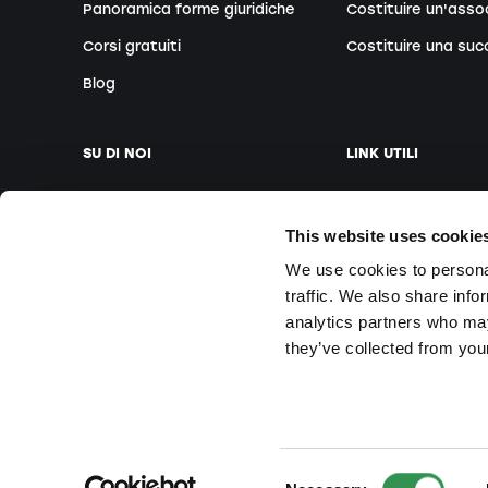
Panoramica forme giuridiche
Costituire un'asso
Corsi gratuiti
Costituire una suc
Blog
SU DI NOI
LINK UTILI
La nostra azienda
Fissare appuntam
This website uses cookie
Il nostro team
Fondatori esteri
We use cookies to personal
Le nostre sedi
Webinar gratuiti
traffic. We also share info
Media
Corsi in sede
analytics partners who may
Domande e Rispos
they’ve collected from your
© 2025 Startups.ch. Tutti i diritti riservati.
2026
Startups.ch. Al
Consent