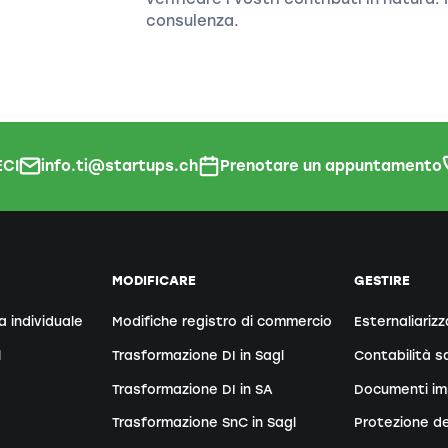
consulenza.
CI
info.ti@startups.ch
Prenotare un appuntamento
MODIFICARE
GESTIRE
a individuale
Modifiche registro di commercio
Esternaliarizz
l
Trasformazione DI in Sagl
Contabilità sa
Trasformazione DI in SA
Documenti im
Trasformazione SnC in Sagl
Protezione de