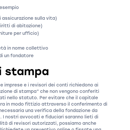
 esempio
i assicurazione sulla vita)
ritti di abitazione)
iture per ufficio)
età in nome collettivo
i un fondatore
di stampa
lle imprese e i revisori dei conti richiedono ai
razione di stampa” che non vengono conferiti
ati nello statuto. Per evitare che il capitale
ra in modo fittizio attraverso il conferimento di
è necessaria una verifica della fondazione da
 I nostri avvocati e fiduciari saranno lieti di
lità di revisori autorizzati, possiamo anche
. Richiedete un preventivo online o fissate una