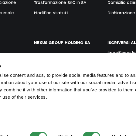
ciazione
Trasformazione SnC in SA
Domicilio azi
cursale
Modifica statuti
Dichiarazione 
NEXUS GROUP HOLDING SA
ISCRIVERSI A
Specificare l
ento
Sito web
Tedesco
s
Posti vacanti
ise content and ads, to provide social media features and to an
rmation about your use of our site with our social media, advertis
Iscrivendosi si
 combine it with other information that you’ve provided to them o
te
 use of their services.
le Rechte vorbehalten.
Prodotto da Nexus Group Holding SA
.
Sito web di ult