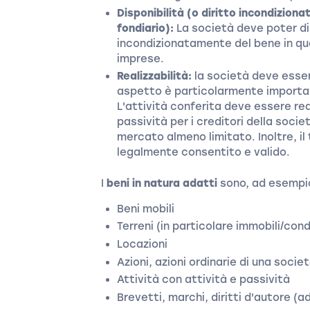
Disponibilità (o diritto incondiziona
fondiario):
La società deve poter d
incondizionatamente del bene in que
imprese.
Realizzabilità:
la società deve essere
aspetto è particolarmente importan
L'attività conferita deve essere rea
passività per i creditori della socie
mercato almeno limitato. Inoltre, il
legalmente consentito e valido.
I
beni in natura adatti
sono, ad esempi
Beni mobili
Terreni (in particolare immobili/con
Locazioni
Azioni, azioni ordinarie di una socie
Attività con attività e passività
Brevetti, marchi, diritti d'autore (a