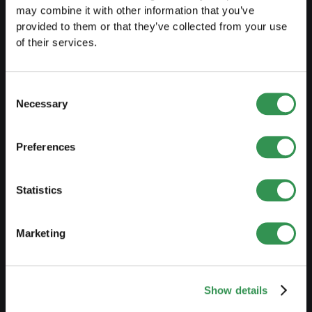
may combine it with other information that you’ve
PREPARARSI
provided to them or that they’ve collected from your use
of their services.
Guida al lavoro indipendente
Creare un business plan
Consent
Aspetti fiscali
Necessary
Selection
Prelievo anticipato LPP
Panoramica forme giuridiche
Preferences
Corsi gratuiti
Statistics
Blog
Marketing
AVVIARE
Costituire una ditta individuale
Show details
Costituire una Sagl