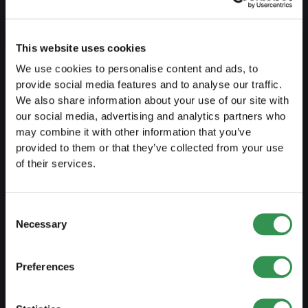
Creare un business plan
Aspetti fiscali
This website uses cookies
Prelievo anticipato LPP
We use cookies to personalise content and ads, to
Panoramica forme giuridiche
provide social media features and to analyse our traffic.
We also share information about your use of our site with
Corsi gratuiti
our social media, advertising and analytics partners who
Blog
may combine it with other information that you’ve
provided to them or that they’ve collected from your use
of their services.
AVVIARE
Costituire una ditta individuale
Consent
Necessary
Selection
Costituire una Sagl
Costiture una SA
Preferences
Costituire una Snc
Costituire un'associazione