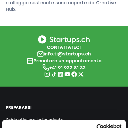
e alloggio sostenute sono coperte da Creative
Hub.
CONTATTATECI
info.ti@startups.ch
Prenotare un appuntamento
+41 91 922 81 32
PREPARARSI
Guida al lavoro indipendente