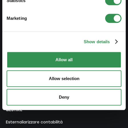
Statistics
Costituire una succursale
Marketing
MODIFICARE
Modifiche registro di commercio
Show details
Trasformazione DI in Sagl
Allow all
Trasformazione DI in SA
Trasformazione SnC in Sagl
Allow selection
Trasformazione SnC in SA
Modifica statuti
Deny
GESTIRE
Esternaliarizzare contabilità