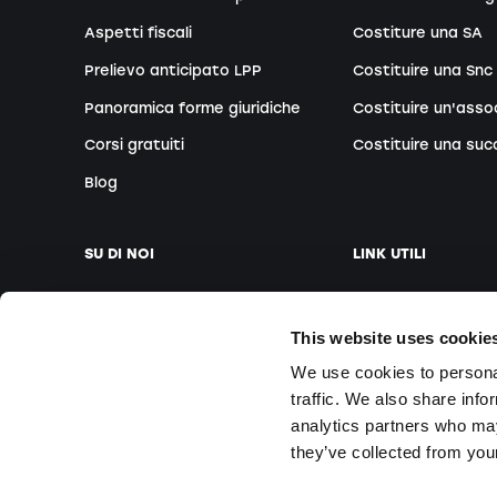
Aspetti fiscali
Costiture una SA
Prelievo anticipato LPP
Costituire una Snc
Panoramica forme giuridiche
Costituire un'asso
Corsi gratuiti
Costituire una suc
Blog
SU DI NOI
LINK UTILI
La nostra azienda
Fissare appuntam
This website uses cookie
Il nostro team
Fondatori esteri
We use cookies to personal
Le nostre sedi
Webinar gratuiti
traffic. We also share info
Media
Corsi in sede
analytics partners who may
Domande e Rispos
they’ve collected from your