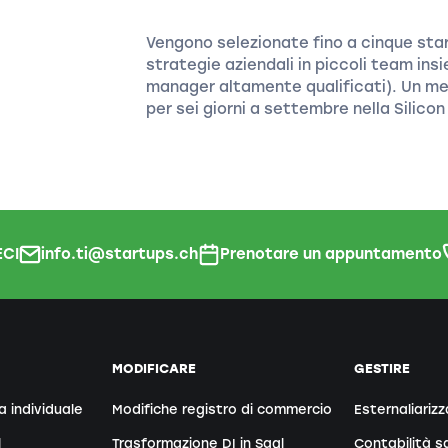
Vengono selezionate fino a cinque start
strategie aziendali in piccoli team ins
manager altamente qualificati). Un m
per sei giorni a settembre nella Silicon 
CI
info.ti@startups.ch
Prenotare un appuntamento
MODIFICARE
GESTIRE
a individuale
Modifiche registro di commercio
Esternaliarizz
l
Trasformazione DI in Sagl
Contabilità sa