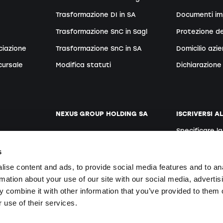
Trasformazione DI in SA
Documenti im
Trasformazione SnC in Sagl
Protezione de
ciazione
Trasformazione SnC in SA
Domicilio azi
cursale
Modifica statuti
Dichiarazione 
NEXUS GROUP HOLDING SA
ISCRIVERSI A
Specificare l
ento
Sito web
Tedesco
s
Posti vacanti
ise content and ads, to provide social media features and to an
rmation about your use of our site with our social media, advertis
 combine it with other information that you’ve provided to them o
Iscrivendosi si
te
 use of their services.