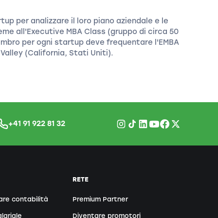
up per analizzare il loro piano aziendale e le
ieme all'Executive MBA Class (gruppo di circa 50
embro per ogni startup deve frequentare l'EMBA
Valley (California, Stati Uniti).
+41 91 922 81 32
RETE
are contabilità
Premium Partner
lariale
Diventare promotori