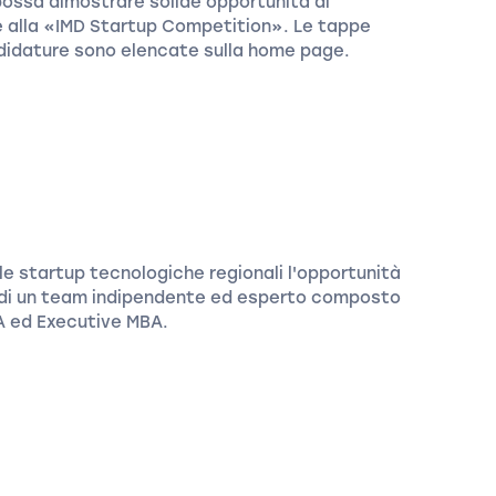
 possa dimostrare solide opportunità di
 alla «IMD Startup Competition». Le tappe
didature sono elencate sulla home page.
e startup tecnologiche regionali l'opportunità
ni di un team indipendente ed esperto composto
A ed Executive MBA.