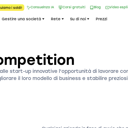
Consuelnza IA
Corsi gratuiti
Blog
Video espl
uiamo i soldi!
Gestire una società
Rete
Su di noi
Prezzi
ompetition
lle start-up innovative l'opportunità di lavorare co
iorare il loro modello di business e stabilire preziosi