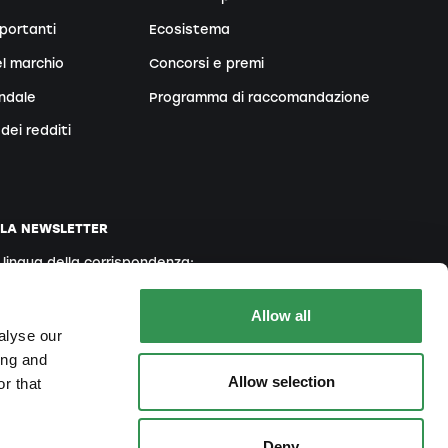
portanti
Ecosistema
l marchio
Concorsi e premi
endale
Programma di raccomandazione
dei redditi
LLA NEWSLETTER
a lingua della corrispondenza:
Inglese
Francese
Italiano
Allow all
alyse our
ing and
Allow selection
r that
 accetta la nostra
Informativa sulla Privacy
Deny