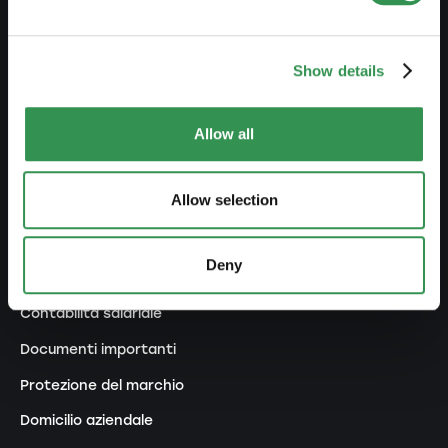
Trasformazione DI in Sagl
Trasformazione DI in SA
Show details
Trasformazione SnC in Sagl
Trasformazione SnC in SA
Allow all
Modifica statuti
Allow selection
GESTIRE
Deny
Esternaliarizzare contabilità
Contabilità salariale
Documenti importanti
Protezione del marchio
Domicilio aziendale