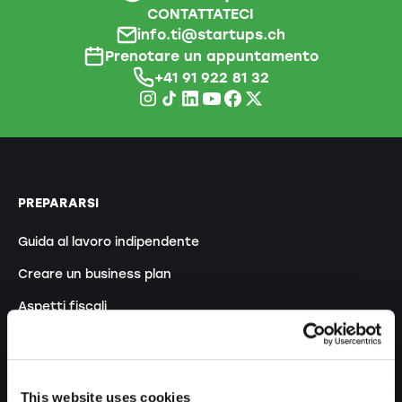
CONTATTATECI
info.ti@startups.ch
Prenotare un appuntamento
+41 91 922 81 32
PREPARARSI
Guida al lavoro indipendente
Creare un business plan
Aspetti fiscali
Prelievo anticipato LPP
Panoramica forme giuridiche
This website uses cookies