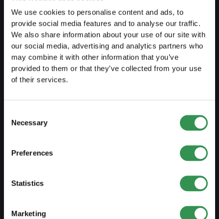
Corsi gratuiti
We use cookies to personalise content and ads, to
Blog
provide social media features and to analyse our traffic.
We also share information about your use of our site with
our social media, advertising and analytics partners who
AVVIARE
may combine it with other information that you’ve
provided to them or that they’ve collected from your use
Costituire una ditta individuale
of their services.
Costituire una Sagl
Costiture una SA
Consent
Necessary
Costituire una Snc
Selection
Costituire un'associazione
Preferences
Costituire una succursale
Statistics
MODIFICARE
Modifiche registro di commercio
Marketing