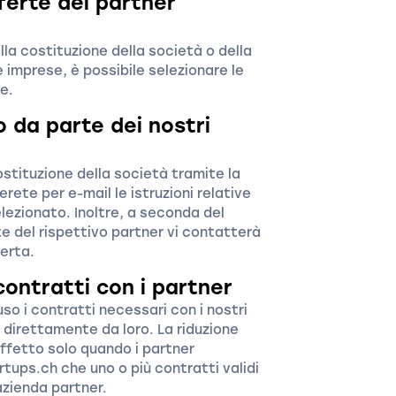
ferte dei partner
la costituzione della società o della
e imprese, è possibile selezionare le
e.
o da parte dei nostri
stituzione della società tramite la
rete per e-mail le istruzioni relative
elezionato. Inoltre, a seconda del
e del rispettivo partner vi contatterà
ferta.
contratti con i partner
o i contratti necessari con i nostri
 direttamente da loro. La riduzione
ffetto solo quando i partner
tups.ch che uno o più contratti validi
azienda partner.