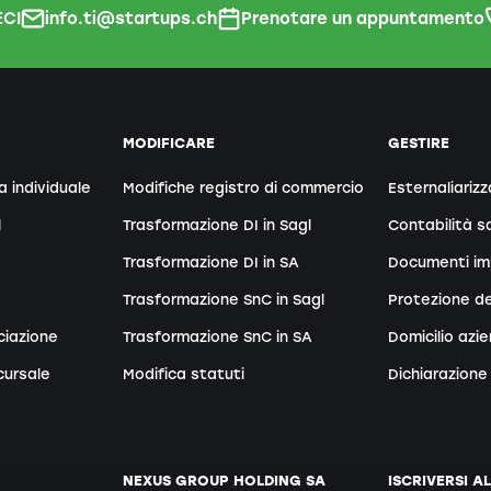
CI
info.ti@startups.ch
Prenotare un appuntamento
MODIFICARE
GESTIRE
a individuale
Modifiche registro di commercio
Esternaliarizz
l
Trasformazione DI in Sagl
Contabilità sa
Trasformazione DI in SA
Documenti im
Trasformazione SnC in Sagl
Protezione de
ciazione
Trasformazione SnC in SA
Domicilio azi
cursale
Modifica statuti
Dichiarazione 
NEXUS GROUP HOLDING SA
ISCRIVERSI A