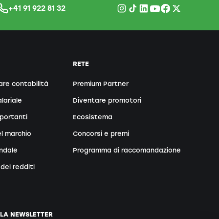
+41 91 922 81 32
RETE
are contabilità
Premium Partner
lariale
Diventare promotori
portanti
Ecosistema
l marchio
Concorsi e premi
endale
Programma di raccomandazione
dei redditi
LLA NEWSLETTER