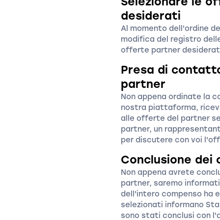
Selezionare le of
desiderati
Al momento dell'ordine del
modifica del registro dell
offerte partner desiderat
Presa di contatt
partner
Non appena ordinate la co
nostra piattaforma, riceve
alle offerte del partner s
partner, un rappresentant
per discutere con voi l'of
Conclusione dei 
Non appena avrete conclus
partner, saremo informati
dell'intero compenso ha e
selezionati informano Star
sono stati conclusi con l'