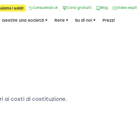
Consuelnza IA
Corsi gratuiti
Blog
Video espl
uiamo i soldi!
Gestire una società
Rete
Su di noi
Prezzi
ri ai costi di costituzione.