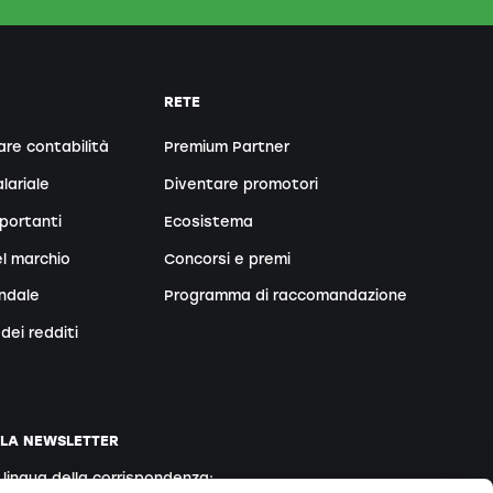
RETE
are contabilità
Premium Partner
lariale
Diventare promotori
portanti
Ecosistema
l marchio
Concorsi e premi
endale
Programma di raccomandazione
dei redditi
LLA NEWSLETTER
a lingua della corrispondenza: