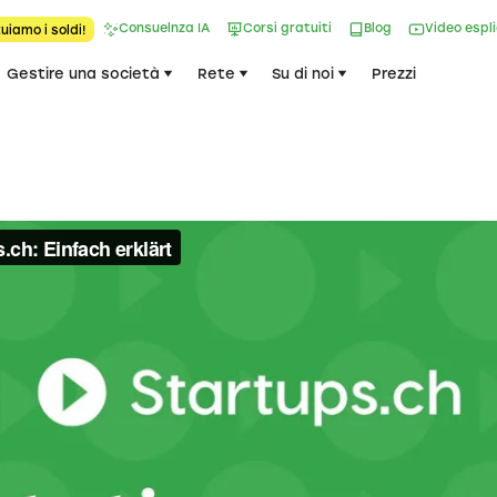
Consuelnza IA
Corsi gratuiti
Blog
Video espl
uiamo i soldi!
Gestire una società
Rete
Su di noi
Prezzi