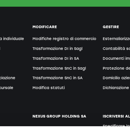
MODIFICARE
GESTIRE
a individuale
Modifiche registro di commercio
Esternaliarizz
l
Trasformazione DI in Sagl
Contabilità sa
Trasformazione DI in SA
Documenti im
Trasformazione SnC in Sagl
Protezione de
ciazione
Trasformazione SnC in SA
Domicilio azi
cursale
Modifica statuti
Dichiarazione 
NEXUS GROUP HOLDING SA
ISCRIVERSI A
Specificare l
ento
Sito web