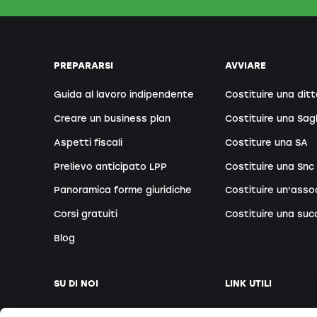
PREPARARSI
AVVIARE
Guida al lavoro indipendente
Costituire una ditt
Creare un business plan
Costituire una Sag
Aspetti fiscali
Costiture una SA
Prelievo anticipato LPP
Costituire una Snc
Panoramica forme giuridiche
Costituire un'asso
Corsi gratuiti
Costituire una suc
Blog
SU DI NOI
LINK UTILI
La nostra azienda
Fissare appuntam