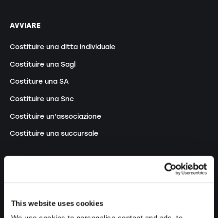
AVVIARE
Costituire una ditta individuale
Costituire una Sagl
Costiture una SA
Costituire una Snc
Costituire un'associazione
Costituire una succursale
MODIFICARE
Modifiche registro di commercio
This website uses cookies
Trasformazione DI in Sagl