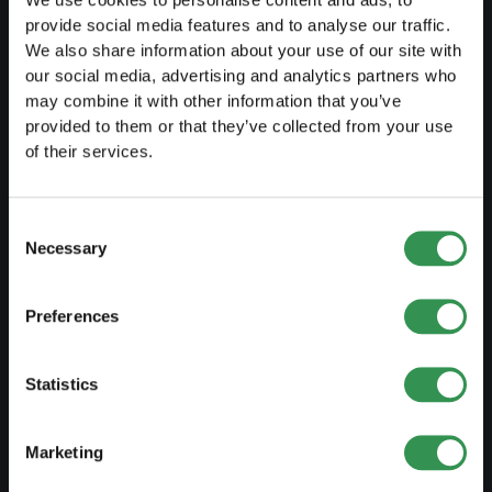
We use cookies to personalise content and ads, to
Trasformazione DI in SA
provide social media features and to analyse our traffic.
Trasformazione SnC in Sagl
We also share information about your use of our site with
our social media, advertising and analytics partners who
Trasformazione SnC in SA
may combine it with other information that you’ve
provided to them or that they’ve collected from your use
Modifica statuti
of their services.
GESTIRE
Consent
Necessary
Esternaliarizzare contabilità
Selection
Contabilità salariale
Preferences
Documenti importanti
Protezione del marchio
Statistics
Domicilio aziendale
Dichiarazione dei redditi
Marketing