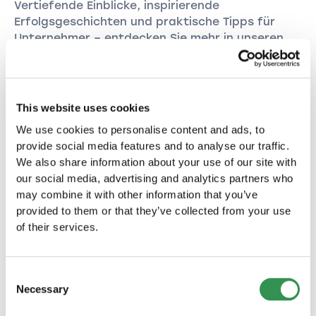
Vertiefende Einblicke, inspirierende
Erfolgsgeschichten und praktische Tipps für
Unternehmer – entdecken Sie mehr in unseren
weiteren Artikeln.
This website uses cookies
We use cookies to personalise content and ads, to
provide social media features and to analyse our traffic.
We also share information about your use of our site with
our social media, advertising and analytics partners who
may combine it with other information that you’ve
provided to them or that they’ve collected from your use
of their services.
FIRMENGRÜNDUNG
Consent
Neugründungen in der Schweiz (Juli 2026):
Necessary
Selection
Leichter Rückgang gegenüber dem Vorjahr