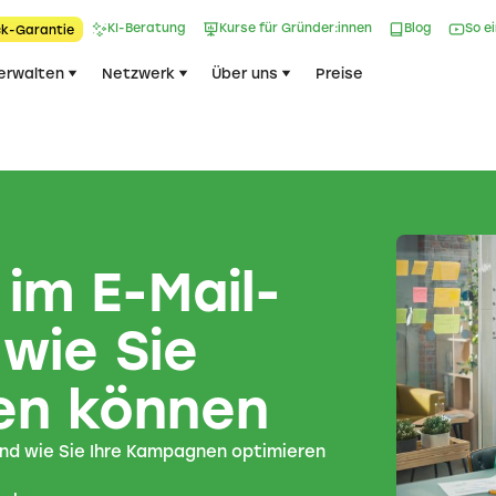
KI-Beratung
Kurse für Gründer:innen
Blog
So e
k-Garantie​
erwalten
Netzwerk
Über uns
Preise
 im E-Mail-
wie Sie
en können
und wie Sie Ihre Kampagnen optimieren