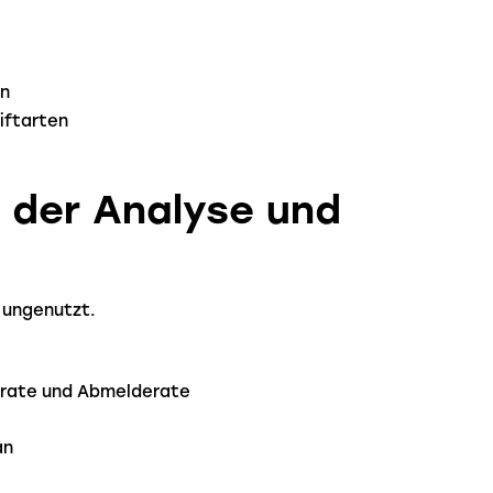
en
iftarten
 der Analyse und
 ungenutzt.
krate und Abmelderate
an