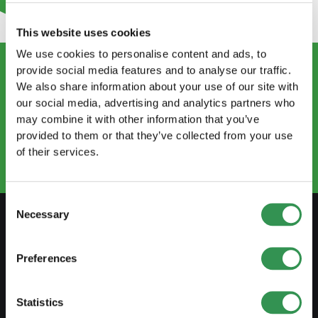
This website uses cookies
We use cookies to personalise content and ads, to
provide social media features and to analyse our traffic.
We also share information about your use of our site with
KONTAKTIEREN SIE UNS
our social media, advertising and analytics partners who
info@startups.ch
may combine it with other information that you’ve
Termin buchen
provided to them or that they’ve collected from your use
+41 52 269 30 80
of their services.
Consent
Necessary
Selection
VORBEREITEN
Preferences
Leitfaden Selbstständigkeit
Businessplan erstellen
Statistics