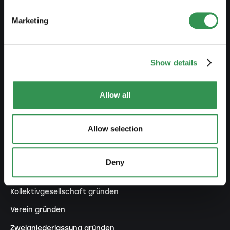
Steuerliche Aspekte
Marketing
Vorbezug Pensionskasse
Übersicht Rechtsformen
Kurse
Show details
Blog
Allow all
GRÜNDEN
Allow selection
Einzelfirma gründen
GmbH gründen
Deny
AG gründen
Kollektivgesellschaft gründen
Verein gründen
Zweigniederlassung gründen