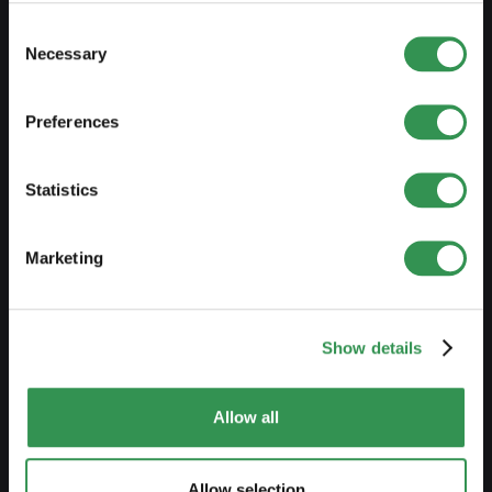
Übersicht Rechtsformen
Consent
Necessary
Selection
Kurse
Blog
Preferences
GRÜNDEN
Statistics
Einzelfirma gründen
Marketing
GmbH gründen
AG gründen
Kollektivgesellschaft gründen
Show details
Verein gründen
Allow all
Zweigniederlassung gründen
Allow selection