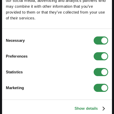
our social media, advertising and analytics partners who
may combine it with other information that you’ve
provided to them or that they’ve collected from your use
VORBEREITEN
of their services.
Leitfaden Selbstständigkeit
Businessplan erstellen
Consent
Necessary
Selection
Steuerliche Aspekte
Vorbezug Pensionskasse
Preferences
Übersicht Rechtsformen
Kurse
Statistics
Blog
Marketing
GRÜNDEN
Show details
Einzelfirma gründen