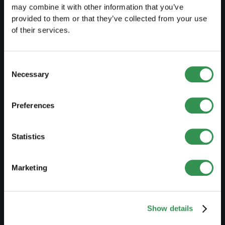
may combine it with other information that you’ve
provided to them or that they’ve collected from your use
PREPARE
of their services.
Guide to self-employment
Create a business plan
Consent
Necessary
Selection
Fiscal aspects
Pension fund withdrawal
Preferences
Legal forms overview
Free courses
Statistics
Blog
Marketing
LAUNCH
Set up a sole proprietorship
Show details
Set up a LLC