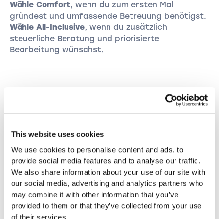
Wähle Comfort
, wenn du zum ersten Mal
gründest und umfassende Betreuung benötigst.
Wähle All-Inclusive
, wenn du zusätzlich
steuerliche Beratung und priorisierte
Bearbeitung wünschst.
Benötigen Sie Hilfe?
Wir verstehen, dass viele angehende
Firmengründer:innen sicherstellen möchten,
This website uses cookies
dass sie bei der Firmengründung nichts
We use cookies to personalise content and ads, to
übersehen. Zögern Sie daher nicht, uns zu
provide social media features and to analyse our traffic.
We also share information about your use of our site with
kontaktieren, bevor Sie Ihre Firma gründen.
our social media, advertising and analytics partners who
may combine it with other information that you’ve
Termin buchen
provided to them or that they’ve collected from your use
of their services.