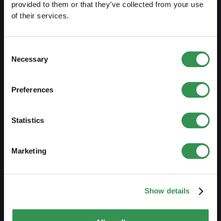
provided to them or that they’ve collected from your use
Leitfaden Selbstständigkeit
of their services.
Businessplan erstellen
Steuerliche Aspekte
Consent
Necessary
Selection
Vorbezug Pensionskasse
Übersicht Rechtsformen
Preferences
Kurse
Blog
Statistics
Marketing
GRÜNDEN
Einzelfirma gründen
GmbH gründen
Show details
AG gründen