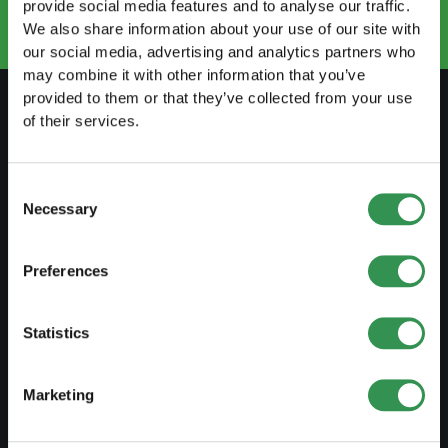
+41 91 922 81 32
provide social media features and to analyse our traffic.
We also share information about your use of our site with
our social media, advertising and analytics partners who
may combine it with other information that you’ve
provided to them or that they’ve collected from your use
of their services.
PREPARARSI
Guida al lavoro indipendente
Consent
Necessary
Selection
Creare un business plan
Aspetti fiscali
Preferences
Prelievo anticipato LPP
Panoramica forme giuridiche
Statistics
Corsi gratuiti
Marketing
Blog