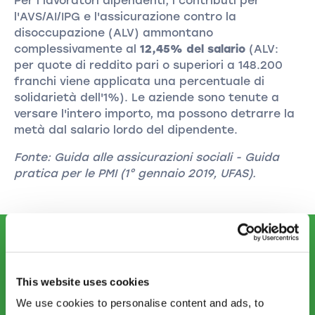
Per i lavoratori dipendenti, i contributi per
l'AVS/AI/IPG e l'assicurazione contro la
disoccupazione (ALV) ammontano
complessivamente al
12,45% del salario
(ALV:
per quote di reddito pari o superiori a 148.200
franchi viene applicata una percentuale di
solidarietà dell'1%). Le aziende sono tenute a
versare l'intero importo, ma possono detrarre la
metà dal salario lordo del dipendente.
Fonte: Guida alle assicurazioni sociali - Guida
pratica per le PMI (1° gennaio 2019, UFAS).
CONTATTATECI
This website uses cookies
info.ti@startups.ch
Prenotare un appuntamento
We use cookies to personalise content and ads, to