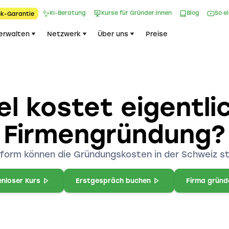
KI-Beratung
Kurse für Gründer:innen
Blog
So e
k-Garantie​
erwalten
Netzwerk
Über uns
Preise
el kostet eigentli
Firmengründung?
form können die Gründungskosten in der Schweiz s
nloser Kurs
Erstgespräch buchen
Firma gründ