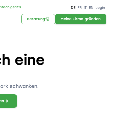
infach geht's
DE
FR
IT
EN
Login
Beratung
Meine Firma gründen
ch eine
tark schwanken.
en