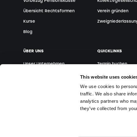
Vorbezug Pensionskasse
Kollektivgesellsch
Übersicht Rechtsformen
Verein gründen
Kurse
Zweigniederlassun
Blog
ÜBER UNS
QUICKLINKS
Unser Unternehmen
Termin buchen
Unser Team
Ausländische Grün
This website uses cookie
Standorte
Webinare
We use cookies to personal
traffic. We also share info
Medien
Kurse vor Ort
analytics partners who may
Fragen & Antwort
they’ve collected from your