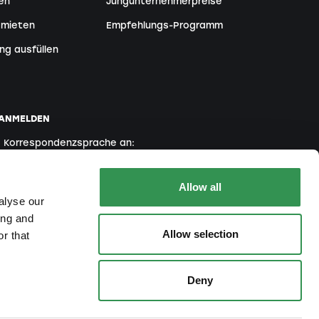
en
Jungunternehmerpreise
 mieten
Empfehlungs-Programm
ng ausfüllen
 ANMELDEN
e Korrespondenzsprache an:
Englisch
Französisch
Italienisch
Allow all
alyse our
ing and
ng erklären Sie sich mit unserer
Datenschutzrichtlinie
Allow selection
r that
Deny