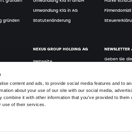
aft gründen
Umwandlung KlG in GmbH
Marke schütz
Umwandlung KlG in AG
Firmendomizil
g gründen
Statutenänderung
Steuererkläru
NEXUS GROUP HOLDING AG
NEWSLETTER
Geben Sie di
Webseite
Deutsch
der:innen
Offene Stellen
s
ise content and ads, to provide social media features and to an
rmation about your use of our site with our social media, advertis
Mit der Anmeldu
 combine it with other information that you’ve provided to them o
einverstanden.
en
 use of their services.