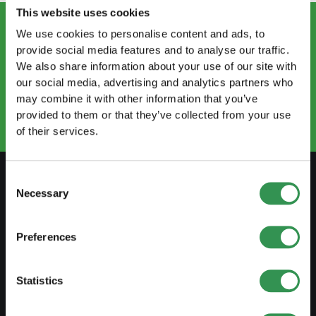
This website uses cookies
We use cookies to personalise content and ads, to
provide social media features and to analyse our traffic.
KONTAKTIEREN SIE UNS
We also share information about your use of our site with
info@startups.ch
our social media, advertising and analytics partners who
Termin buchen
may combine it with other information that you’ve
+41 52 269 30 80
provided to them or that they’ve collected from your use
of their services.
Consent
Necessary
Selection
VORBEREITEN
Leitfaden Selbstständigkeit
Preferences
Businessplan erstellen
Statistics
Steuerliche Aspekte
Vorbezug Pensionskasse