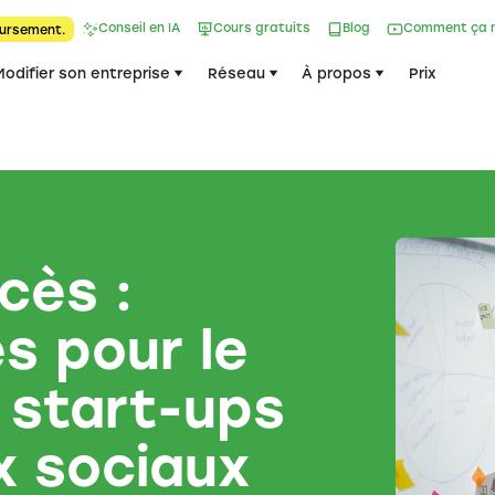
Conseil en IA
Cours gratuits
Blog
Comment ça 
ursement.
Modifier son entreprise
Réseau
À propos
Prix
cès :
és pour le
 start-ups
x sociaux