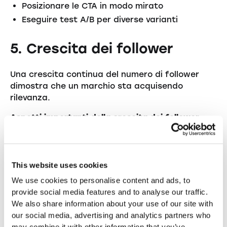
Posizionare le CTA in modo mirato
Eseguire test A/B per diverse varianti
5. Crescita dei follower
Una crescita continua del numero di follower
dimostra che un marchio sta acquisendo
rilevanza.
Aspetti importanti della crescita dei follower
Qualità prima della quantità:
i follower reali e
coinvolti sono più preziosi di quelli acquistati.
Coerenza:
i contenuti regolari promuovono la
This website uses cookies
crescita.
We use cookies to personalise content and ads, to
Promozione incrociata:
utilizzo di altri canali
provide social media features and to analyse our traffic.
per promuovere il profilo sui social media.
We also share information about your use of our site with
our social media, advertising and analytics partners who