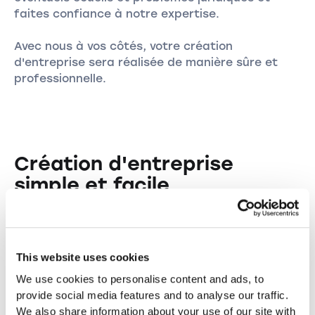
faites confiance à notre expertise.
Avec nous à vos côtés, votre création
d'entreprise sera réalisée de manière sûre et
professionnelle.
Création d'entreprise
simple et facile
La création d'une entreprise ne doit pas être
compliquée. Grâce à nos outils et services
personnalisés, le processus de création
This website uses cookies
d'entreprise devient un jeu d'enfant. Nous vous
We use cookies to personalise content and ads, to
proposons une approche structurée et simple
provide social media features and to analyse our traffic.
afin d'accomplir efficacement toutes les étapes
We also share information about your use of our site with
nécessaires.