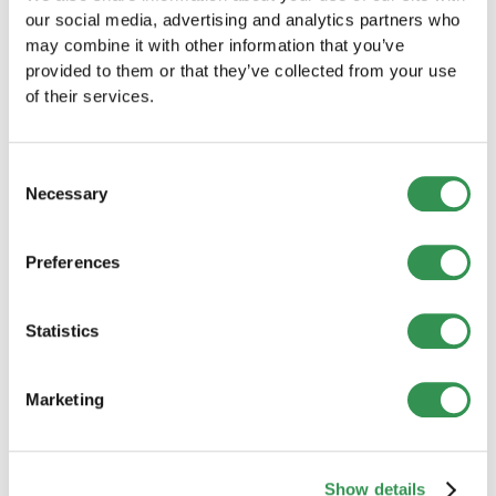
our social media, advertising and analytics partners who
may combine it with other information that you’ve
De l'inscription au registre du commerce à
provided to them or that they’ve collected from your use
l'ouverture d'un compte commercial, nous vous
of their services.
accompagnons à chaque étape. Vivez une
création d'entreprise sans stress et concentrez-
vous pleinement sur le développement de votre
Consent
entreprise.
Necessary
Selection
Preferences
Informations utiles pour vous
Statistics
Créer un business plan
Guide pour un business plan réussi. Structure,
contenu et conseils compacts.
Marketing
Définir la stratégie commerciale
Planification stratégique pour un succès durable.
Show details