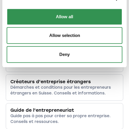
Analyser les objectifs, les marchés et la
concurrence.
Allow all
Aspects fiscaux
Bases du droit fiscal et conseils d'optimisation pour
Allow selection
les entreprises en Suisse.
Financement
Deny
Les possibilités de financement des entreprises. Du
capital propre au capital étranger en un coup d'œil.
Créateurs d'entreprise étrangers
Démarches et conditions pour les entrepreneurs
étrangers en Suisse. Conseils et informations.
Guide de l'entrepreneuriat
Guide pas à pas pour créer sa propre entreprise.
Conseils et ressources.