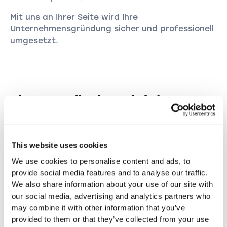
Mit uns an Ihrer Seite wird Ihre
Unternehmensgründung sicher und professionell
umgesetzt.
Firmengründung leicht
gemacht
Die Gründung eines Unternehmens muss nicht
This website uses cookies
kompliziert sein. Mit unseren
We use cookies to personalise content and ads, to
benutzerfreundlichen Tools und Dienstleistungen
provide social media features and to analyse our traffic.
wird der Gründungsprozess zum Kinderspiel. Wir
We also share information about your use of our site with
bieten Ihnen eine strukturierte und einfache
our social media, advertising and analytics partners who
Vorgehensweise, um alle notwendigen Schritte
may combine it with other information that you’ve
effizient zu erledigen.
provided to them or that they’ve collected from your use