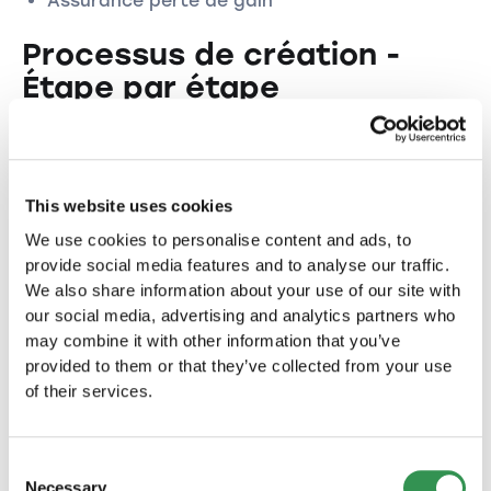
Assurance perte de gain
Processus de création -
Étape par étape
1. Phase de préparation
Étapes initiales :
This website uses cookies
Développer l'idée commerciale
We use cookies to personalise content and ads, to
Déterminer les associés
provide social media features and to analyse our traffic.
We also share information about your use of our site with
Prendre la décision sur la forme juridique
our social media, advertising and analytics partners who
2. Création de documents
may combine it with other information that you’ve
provided to them or that they’ve collected from your use
Documentation nécessaire :
of their services.
Établir le contrat de société
Créer les documents de fondation
Consent
Necessary
Vérifier et réserver la raison sociale