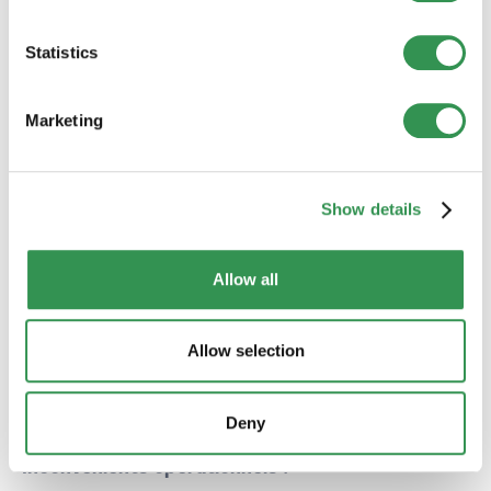
Synergies société mère :
Accès aux
ressources et au savoir-faire
Statistics
Contrôle stratégique :
Contrôle total par la
société mère
Marketing
Inconvénients d'une succursale
Inconvénients juridiques :
Show details
Pas de personnalité juridique :
Juridiquement
dépendante de la société mère
Allow all
Responsabilité illimitée :
La société mère
répond de tous les engagements
Dépendance :
Décisions stratégiques au siège
Allow selection
principal
Poursuite :
Poursuite possible au siège de la
succursale
Deny
Inconvénients opérationnels :