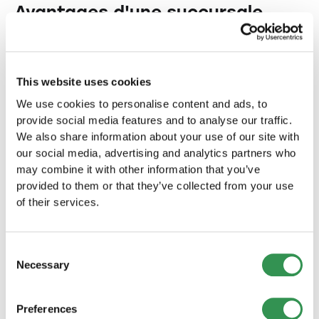
Avantages d'une succursale
Avantages financiers :
Pas de capital minimum :
Aucun apport de
This website uses cookies
capital requis
Faibles coûts de création :
Par rapport à une
We use cookies to personalise content and ads, to
filiale
provide social media features and to analyse our traffic.
We also share information about your use of our site with
Avantages fiscaux :
Grâce aux conventions de
our social media, advertising and analytics partners who
double imposition
may combine it with other information that you’ve
Expansion économique :
Accès rapide au
provided to them or that they’ve collected from your use
marché
of their services.
Avantages opérationnels :
Consent
Accès direct au marché :
Accès au marché
Necessary
Selection
suisse
Utilisation de la marque :
Utilisation du nom de
marque établi
Preferences