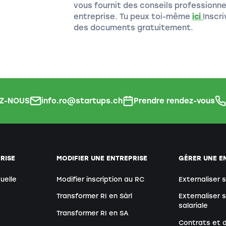
vous fournit des conseils professionne
entreprise. Tu peux toi-même
ici
Inscr
des documents gratuitement.
Z-NOUS
info.ro@startups.ch
Prendre rendez-vous
RISE
MODIFIER UNE ENTREPRISE
GÉRER UNE E
duelle
Modifier inscription au RC
Externaliser 
Transformer RI en Sàrl
Externaliser 
salariale
Transformer RI en SA
Contrats et