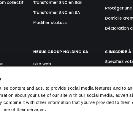
om collectif
Transformer SNC en Sàrl
Protéger une
Transformer SNC en SA
Domicile d'en
Modifier statuts
Déclaration 
NEXUS GROUP HOLDING SA
S'INSCRIRE À
Spécifiez vot
us
Site web
Allemand
rs
Postes vacants
s
ise content and ads, to provide social media features and to an
rmation about your use of our site with our social media, advertis
En vous inscriv
 combine it with other information that you’ve provided to them o
nses
 use of their services.