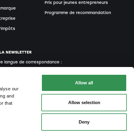
Prix pour jeunes entrepreneurs
 marque
Programme de recommandation
treprise
d'impôts
 LA NEWSLETTER
re langue de correspondance :
Anglais
Français
Italien
Allow all
alyse our
ing and
ant, vous acceptez notre
politique de confidentialité
.
Allow selection
r that
Deny