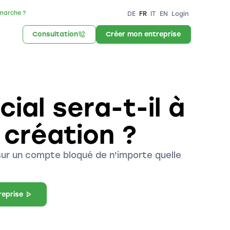
marche ?
DE
FR
IT
EN
Login
Consultation
Créer mon entreprise
ial sera-t-il à
 création ?
sur un compte bloqué de n'importe quelle
reprise