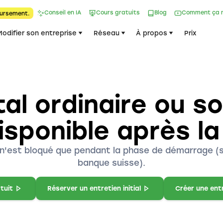
Conseil en IA
Cours gratuits
Blog
Comment ça 
ursement.
Modifier son entreprise
Réseau
À propos
Prix
al ordinaire ou soc
sponible après la
l n'est bloqué que pendant la phase de démarrage (
banque suisse).
tuit
Réserver un entretien initial
Créer une ent