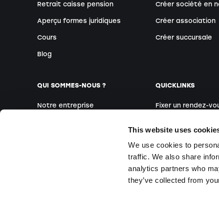
Retrait caisse pension
Créer société en n
Aperçu formes juridiques
Créer association
Cours
Créer succursale
Blog
QUI SOMMES-NOUS ?
QUICKLINKS
Notre entreprise
Fixer un rendez-vo
Notre équipe
Créateurs étrange
This website uses cookie
Nos sites
Webinaires
We use cookies to personal
Médias
Cours sur place
traffic. We also share info
analytics partners who may
Questions & Répo
they’ve collected from your