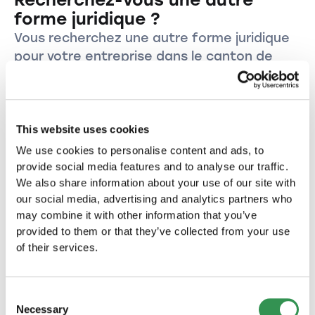
commerciales.
forme juridique ?
Vous recherchez une autre forme juridique
pour votre entreprise dans le canton de
Bâle-Campagne?
Créer une Raison individuelle dans le
canton de Bâle-Campagne.
This website uses cookies
Créez votre Raison individuelle dans le canton de
We use cookies to personalise content and ads, to
Bâle-Campagne et lancez votre propre
provide social media features and to analyse our traffic.
entreprise dans cette magnifique région.
We also share information about your use of our site with
Créer une raison individuelle
our social media, advertising and analytics partners who
may combine it with other information that you’ve
provided to them or that they’ve collected from your use
Créer une Sàrl dans le canton de Bâle-
of their services.
Campagne
Créez votre entreprise sous la forme d'une Sàrl
dans le canton de Bâle-Campagne et profitez
Consent
des nombreux avantages de cette forme
Necessary
Selection