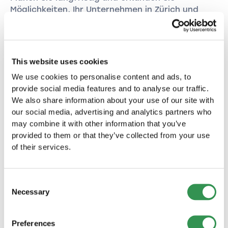
Möglichkeiten, Ihr Unternehmen in Zürich und
darüber hinaus auszubauen.
Fazit
This website uses cookies
Die Gründung einer GmbH in Zürich erfordert
We use cookies to personalise content and ads, to
sorgfältige Planung und Einhaltung der
provide social media features and to analyse our traffic.
gesetzlichen Anforderungen. Mit einer klaren
We also share information about your use of our site with
Geschäftsidee, einem soliden Geschäftsplan
our social media, advertising and analytics partners who
und rechtlicher Beratung können Sie jedoch
may combine it with other information that you’ve
erfolgreich ein Unternehmen in dieser
provided to them or that they’ve collected from your use
pulsierenden Stadt aufbauen.
of their services.
Häufig gestellte Fragen
Consent
1. Welches Mindestkapital ist für die Gründung
Necessary
Selection
einer GmbH in Zürich erforderlich?
Für die Gründung einer GmbH in Zürich ist ein
Preferences
Mindestkapital von CHF 20,000 erforderlich.