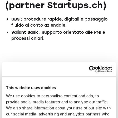
(partner Startups.ch)
UBS
: procedure rapide, digitali e passaggio
fluido al conto aziendale.
Valiant Bank
: supporto orientato alle PMI e
processi chiari.
Conclusione:
Il conto di versamento è il cuore di ogni
fondazione : una buona preparazione garantisce
This website uses cookies
rapidità e sicurezza.
We use cookies to personalise content and ads, to
provide social media features and to analyse our traffic.
We also share information about your use of our site with
our social media, advertising and analytics partners who