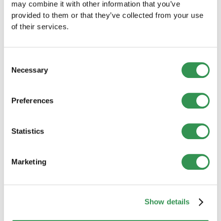
Raccomandazione:
may combine it with other information that you’ve
provided to them or that they’ve collected from your use
of their services.
Affidi la procedura a Startups.ch :
documentazione, notarizzazione e
coordinamento fino alla completa costituzione.
Consent
Necessary
Selection
Preferences
Statistics
Altri articoli del blog
Marketing
Approfondimenti, storie di successo ispirate e
consigli pratici per gli imprenditori: scoprite gli
altri articoli del nostro blog.
Show details