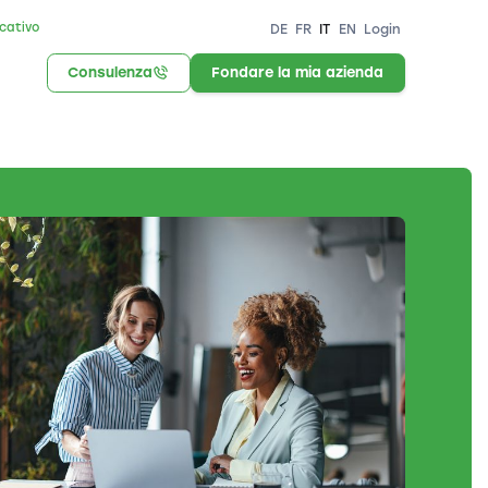
icativo
DE
FR
IT
EN
Login
Consulenza
Fondare la mia azienda