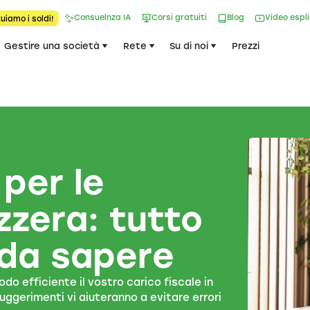
Consuelnza IA
Corsi gratuiti
Blog
Video espl
uiamo i soldi!
Gestire una società
Rete
Su di noi
Prezzi
 per le
zzera: tutto
 da sapere
o efficiente il vostro carico fiscale in
 suggerimenti vi aiuteranno a evitare errori