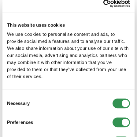
backlink:
Cerca opportunità di collaborazione con altri
This website uses cookies
siti web.
We use cookies to personalise content and ads, to
Crea contenuti che gli altri desiderano
provide social media features and to analyse our traffic.
condividere o collegare.
We also share information about your use of our site with
our social media, advertising and analytics partners who
5. Crea una strategia di
may combine it with other information that you’ve
contenuti a lungo termine:
provided to them or that they’ve collected from your use
of their services.
Avvia un blog che tratti regolarmente
argomenti attuali nel tuo settore.
Consent
Utilizza video e grafici per rendere i contenuti
Necessary
Selection
più coinvolgenti.
Preferences
6. Monitoraggio e
adattamenti continui: