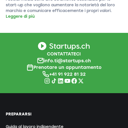
start-up che vogliono aumentare la notorietà del loro
marchio e comunicare efficacemente i propri valori.
Leggere di più
CONTATTATECI
info.ti@startups.ch
Prenotare un appuntamento
+41 91 922 81 32
PREPARARSI
Guida al lavoro indipendente