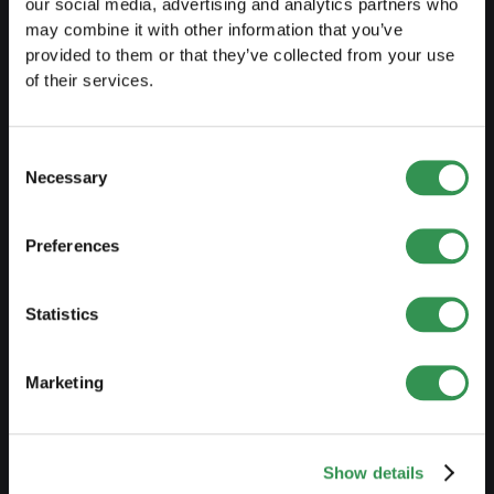
our social media, advertising and analytics partners who
may combine it with other information that you’ve
PREPARARSI
provided to them or that they’ve collected from your use
of their services.
Guida al lavoro indipendente
Creare un business plan
Consent
Necessary
Aspetti fiscali
Selection
Prelievo anticipato LPP
Preferences
Panoramica forme giuridiche
Corsi gratuiti
Statistics
Blog
Marketing
AVVIARE
Costituire una ditta individuale
Show details