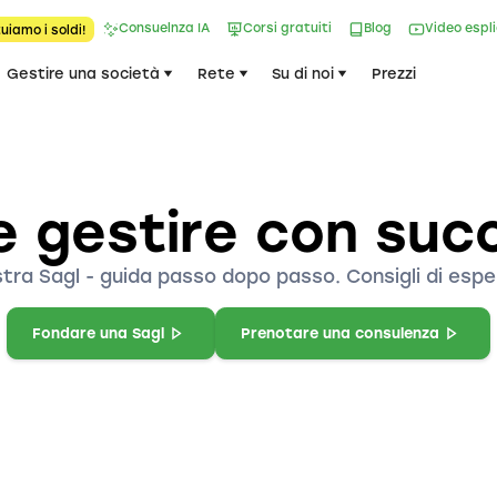
Consuelnza IA
Corsi gratuiti
Blog
Video espl
uiamo i soldi!
Gestire una società
Rete
Su di noi
Prezzi
 gestire con suc
tra Sagl - guida passo dopo passo. Consigli di esper
Fondare una Sagl
Prenotare una consulenza