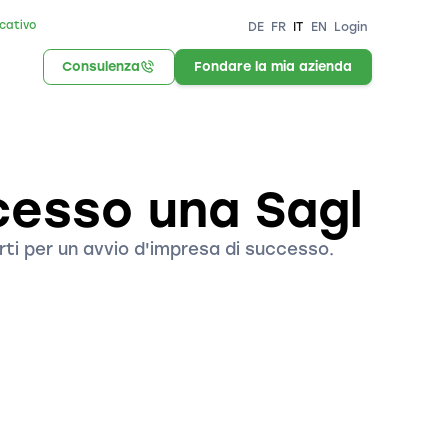
icativo
DE
FR
IT
EN
Login
Consulenza
Fondare la mia azienda
cesso una Sagl
ti per un avvio d'impresa di successo.