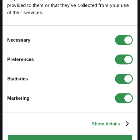
provided to them or that they’ve collected from your use
Guida al lavoro indipendente
of their services.
Creare un business plan
Aspetti fiscali
Consent
Necessary
Prelievo anticipato LPP
Selection
Panoramica forme giuridiche
Preferences
Corsi gratuiti
Blog
Statistics
AVVIARE
Marketing
Costituire una ditta individuale
Costituire una Sagl
Show details
Costiture una SA